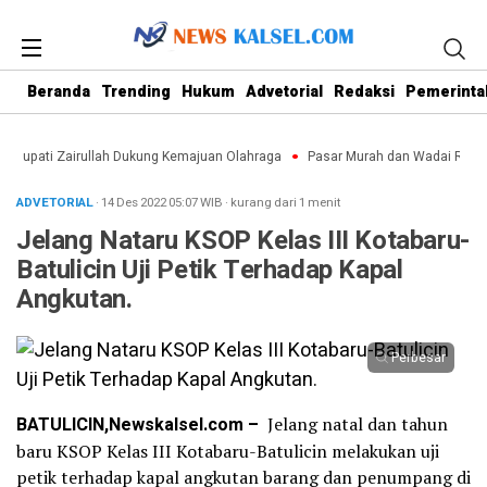
Beranda
Trending
Hukum
Advetorial
Redaksi
Pemerinta
n Bupati Zairullah Dukung Kemajuan Olahraga
Pasar Murah dan Wadai Ramad
ADVETORIAL
· 14 Des 2022
05:07
WIB
·
kurang dari 1 menit
Jelang Nataru KSOP Kelas III Kotabaru-
Batulicin Uji Petik Terhadap Kapal
Angkutan.
Perbesar
BATULICIN,Newskalsel.com –
Jelang natal dan tahun
baru KSOP Kelas III Kotabaru-Batulicin melakukan uji
petik terhadap kapal angkutan barang dan penumpang di