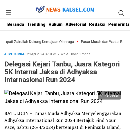
Beranda
Trending
Hukum
Advetorial
Redaksi
Pemerinta
 Bupati Zairullah Dukung Kemajuan Olahraga
Pasar Murah dan Wadai Ramadh
ADVETORIAL
· 28 Apr 2024
06:31
WIB
·
waktu baca 1 menit
Delegasi Kejari Tanbu, Juara Kategori
5K Internal Jaksa di Adhyaksa
Internasional Run 2024
Perbesar
BATULICIN – Tunas Muda Adhyaksa Menyelenggarakan
Adhyaksa International Run 2024 Bertajuk Find Your
Pace, Sabtu (26/4/2024) bertempat di Peninsula Island,