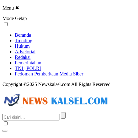
Menu
✖
Mode Gelap
Beranda
Trending
Hukum
Advetorial
Redaksi
Pemerintahan
TNI | POLRI
Pedoman Pemberitaan Media Siber
Copyright ©2025 Newskalsel.com All Rights Reserved